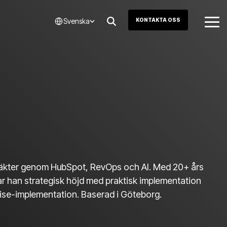
Svenska
KONTAKTA OSS
Tog
Me
intäkter genom HubSpot, RevOps och AI. Med 20+ års
r han strategisk höjd med praktisk implementation
ise-implementation. Baserad i Göteborg.