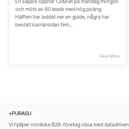
En säljare öppnar CRM:et på måndag morgon
och möts av 80 leads med hög poäng.
Hälften har laddat ner en guide, några har
besökt karriärsidan fem...
Read More
+PURASU
Vi hjälper nordiska B2B-företag växa med datadrive