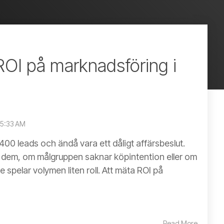
ROI på marknadsföring i
45:33 AM
00 leads och ändå vara ett dåligt affärsbeslut.
pp dem, om målgruppen saknar köpintention eller om
ne spelar volymen liten roll. Att mäta ROI på
Read More