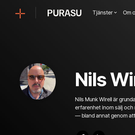
Skip
to
PURASU
Tjänster
Om o
the
main
content.
Nils Wi
Nils Munk Wirell är grun
erfarenhet inom sälj och
— bland annat genom att 