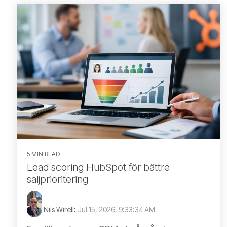
5 MIN READ
Lead scoring HubSpot för bättre
säljprioritering
Nils Wirell
:
Jul 15, 2026, 9:33:34 AM