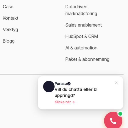
Case
Datadriven 
marknadsföring
Kontakt
Sales enablement
Verktyg
HubSpot & CRM
Blogg
AI & automation
Paket & abonnemang
Link