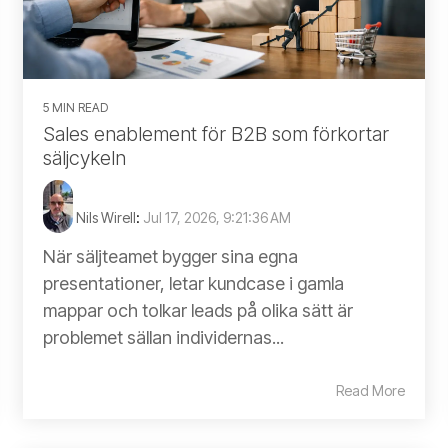
5 MIN READ
Sales enablement för B2B som förkortar
säljcykeln
Nils Wirell
:
Jul 17, 2026, 9:21:36 AM
När säljteamet bygger sina egna
presentationer, letar kundcase i gamla
mappar och tolkar leads på olika sätt är
problemet sällan individernas...
Read More