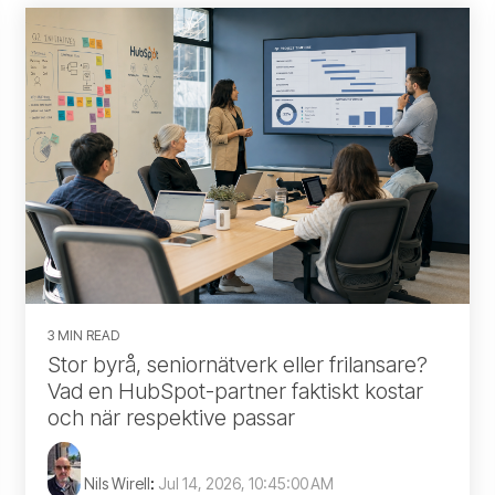
3 MIN READ
Stor byrå, seniornätverk eller frilansare?
Vad en HubSpot-partner faktiskt kostar
och när respektive passar
Nils Wirell
:
Jul 14, 2026, 10:45:00 AM