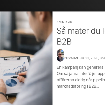
5 MIN READ
Så mäter du 
B2B
Nils Wirell
:
Jul 23, 2026, 8:
En kampanj kan generera 4
Om säljarna inte följer u
affärerna aldrig når pipeli
marknadsföring i B2B...