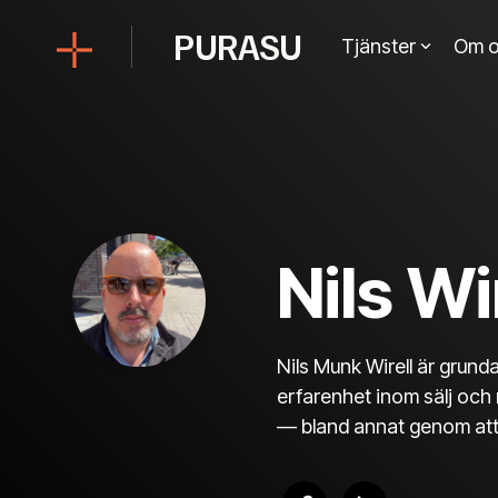
Skip
to
PURASU
Tjänster
Om o
the
main
content.
Nils Wi
Nils Munk Wirell är grun
erfarenhet inom sälj och
— bland annat genom att 