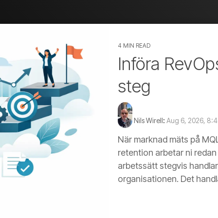
4 MIN READ
Införa RevOps
steg
Nils Wirell
:
Aug 6, 2026, 8:
När marknad mäts på MQL:
retention arbetar ni redan
arbetssätt stegvis handlar
organisationen. Det handla