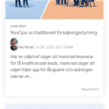
5 MIN READ
RevOps vs traditionell försäljningsstyrning
Nils Wirell
:
Jul 28, 2026, 9:27:20 AM
När en säljchef säger att marknad levererar
för få kvalificerade leads, marknad säger att
säljet följer upp för långsamt och ledningen
saknar en...
Read More