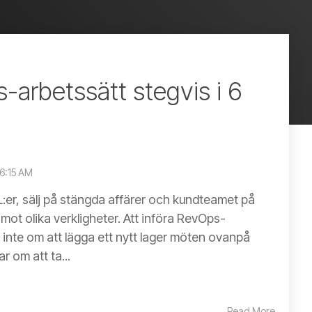
-arbetssätt stegvis i 6
46:15 AM
er, sälj på stängda affärer och kundteamet på
 mot olika verkligheter. Att införa RevOps-
 inte om att lägga ett nytt lager möten ovanpå
r om att ta...
Read More