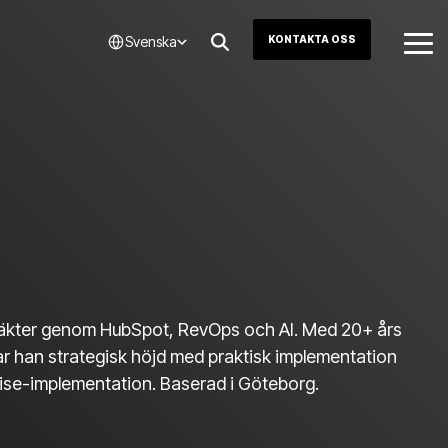
Svenska
KONTAKTA OSS
Tog
Me
intäkter genom HubSpot, RevOps och AI. Med 20+ års
r han strategisk höjd med praktisk implementation
ise-implementation. Baserad i Göteborg.