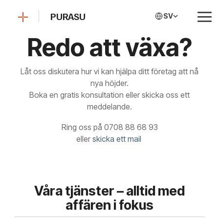
Skip
to
PURASU
SV
Tog
the
Me
main
Redo att växa?
content.
Låt oss diskutera hur vi kan hjälpa ditt företag att nå
nya höjder.
Boka en gratis konsultation eller skicka oss ett
meddelande.
Ring oss på 0708 88 68 93
eller
skicka ett mail
Våra tjänster – alltid med
affären i fokus