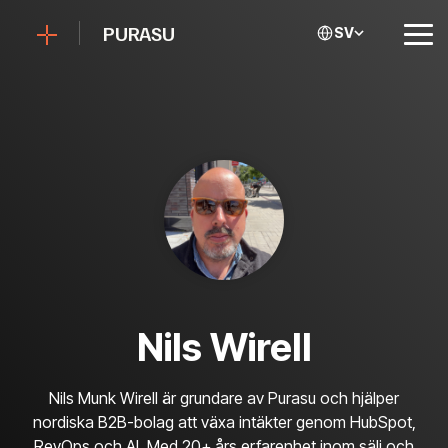
Skip
to
PURASU
SV
Tog
the
Me
main
content.
Nils Wirell
Nils Munk Wirell är grundare av Purasu och hjälper
nordiska B2B-bolag att växa intäkter genom HubSpot,
RevOps och AI. Med 20+ års erfarenhet inom sälj och