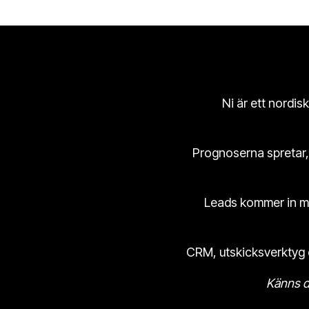
Ni är ett nordis
Prognoserna spretar, 
Leads kommer in men
CRM, utskicksverktyg oc
Känns d