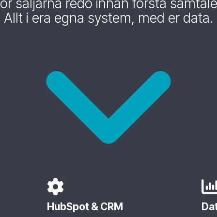
ör säljarna redo innan första samtale
Allt i era egna system, med er data.
HubSpot & CRM
Da