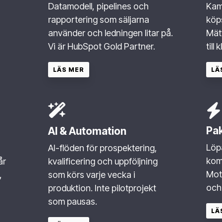
Datamodell, pipelines och
Kam
rapportering som säljarna
köps
använder och ledningen litar på.
Mätt
Vi är HubSpot Gold Partner.
till 
LÄS MER
LÄ
Pa
AI & Automation
Löpa
AI-flöden för prospektering,
kom
år
kvalificering och uppföljning
Mot
,
som körs varje vecka i
och 
produktion. Inte pilotprojekt
som pausas.
LÄ