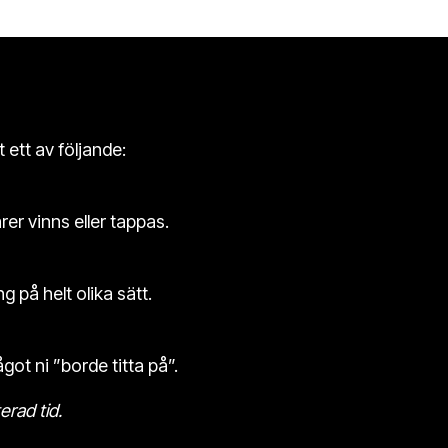
 ett av följande:
er vinns eller tappas.
 på helt olika sätt.
got ni ”borde titta på”.
rad tid.