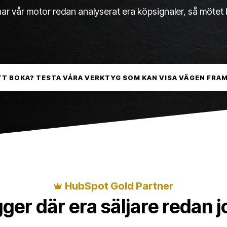
har vår motor redan analyserat era köpsignaler, så mötet 
TT BOKA? TESTA VÅRA VERKTYG SOM KAN VISA VÄGEN FRA
HubSpot Gold Partner
gger där era säljare redan j