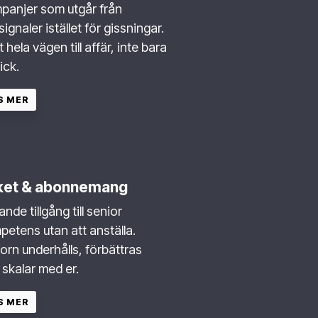
panjer som utgår från
ignaler istället för gissningar.
 hela vägen till affär, inte bara
klick.
S MER
ket & abonnemang
nde tillgång till senior
petens utan att anställa.
orn underhålls, förbättras
skalar med er.
S MER