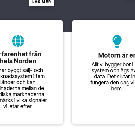
LÄS MER
rfarenhet från
Motorn är e
hela Norden
Allt vi bygger bor i
har byggt sälj- och
system och ägs av
knadssystem i fem
data. Det slutar i
länder och kan
fungera den dag vi
llnaderna mellan de
hem.
diska marknaderna.
märks i vilka signaler
vi letar efter.