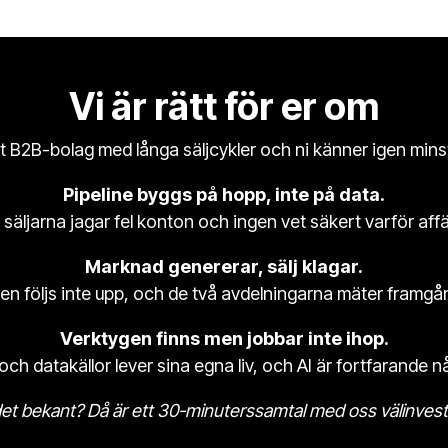
Vi är rätt för er om
kt B2B-bolag med långa säljcykler och ni känner igen minst
Pipeline byggs på hopp, inte på data.
säljarna jagar fel konton och ingen vet säkert varför affär
Marknad genererar, sälj klagar.
 följs inte upp, och de två avdelningarna mäter framgång
Verktygen finns men jobbar inte ihop.
h datakällor lever sina egna liv, och AI är fortfarande nå
et bekant? Då är ett 30-minuterssamtal med oss välinveste