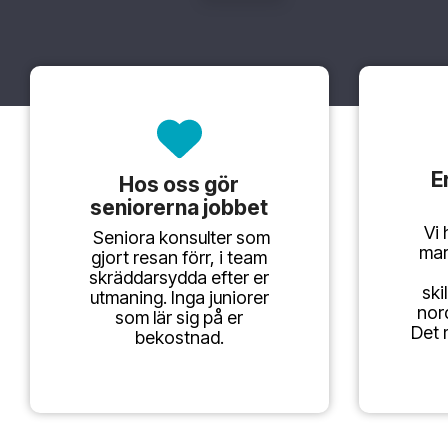
E
Hos oss gör
seniorerna jobbet
Vi 
Seniora konsulter som
mar
gjort resan förr, i team
skräddarsydda efter er
ski
utmaning. Inga juniorer
nor
som lär sig på er
Det 
bekostnad.