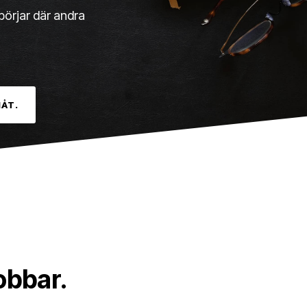
börjar där andra
MÅT.
obbar.