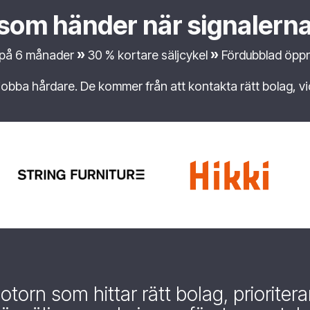
som händer när signalerna
»
»
s på 6 månader
30 % kortare säljcykel
Fördubblad öppn
jobba hårdare. De kommer från att kontakta rätt bolag, vid r
otorn som hittar rätt bolag, prioriter