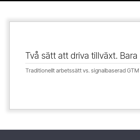
Bevakning av köpsignaler i realtid
→
Statiska
Data avgör vem som är köpredo nu
→
S
Två sätt att driva tillväxt. Bar
Underlag byggt på vad som händer hos köpar
Traditionellt arbetssätt vs. signalbaserad 
Ett system, samma data, samma mål
→
Två avd
En säljmotor som är igång i era system
→
En st