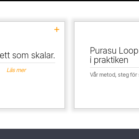
 listor och kalla utskick
1.
Purasu Loop
äljarens magkänsla styr
a ett som skalar.
2. P
i praktiken
en
→
Samma pitch till alla
GTM
Läs mer
elningar, två sanningar
3. Bearbeta. Fär
Vår metod, steg f
rategi i en presentation
4. För