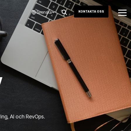
Svenska
KONTAKTA OSS
Tog
Me
,
ring, AI och RevOps.