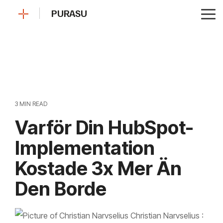
Skip
PURASU
to
Tog
the
Me
main
content.
3 MIN READ
Varför Din HubSpot-
Implementation
Kostade 3x Mer Än
Den Borde
Christian Narvselius
: