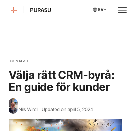
Skip
to
PURASU
SV
Tog
the
Me
main
content.
3 MIN READ
Välja rätt CRM-byrå:
En guide för kunder
Nils Wirell
:
Updated on april 5, 2024