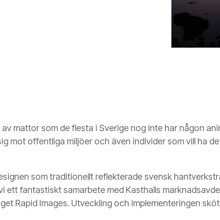
re av mattor som de flesta i Sverige nog inte har någon an
ig mot offentliga miljöer och även individer som vill ha d
ignen som traditionellt reflekterade svensk hantverkstradt
i ett fantastiskt samarbete med Kasthalls marknadsavde
t Rapid Images. Utveckling och implementeringen skötte