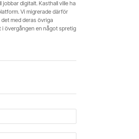
obbar digitalt. Kasthall ville ha
latform. Vi migrerade därför
t det med deras övriga
at i övergången en något spretig