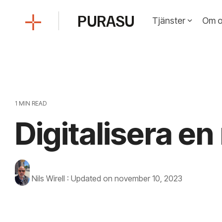
Skip
to
PURASU
Tjänster
Om o
the
main
content.
1 MIN READ
Digitalisera en
Nils Wirell
:
Updated on november 10, 2023