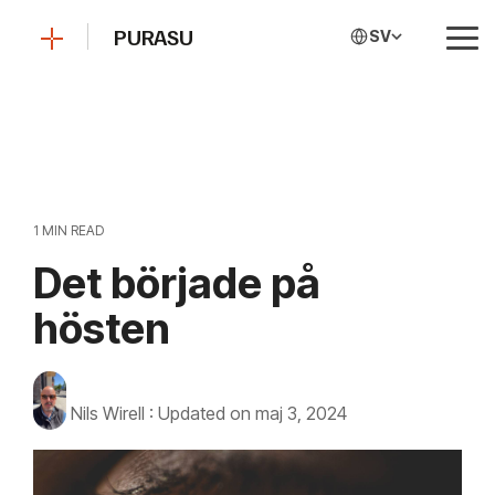
Skip
to
PURASU
SV
Tog
the
Me
main
content.
1 MIN READ
Det började på
hösten
Nils Wirell
:
Updated on maj 3, 2024