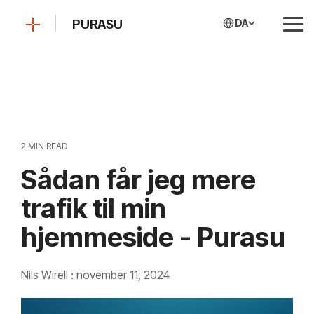
Skip
to
PURASU
DA
Tog
the
Me
main
content.
2 MIN READ
Sådan får jeg mere
trafik til min
hjemmeside - Purasu
Nils Wirell
:
november 11, 2024